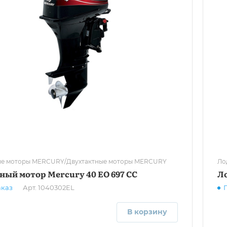
е моторы MERCURY/Двухтактные моторы MERCURY
Ло
ный мотор Mercury 40 EO 697 CC
Л
аказ
Арт.
1040302EL
В корзину