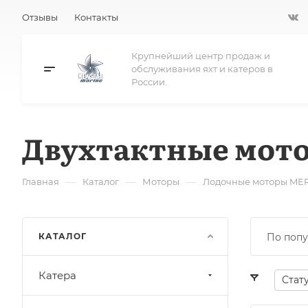
Отзывы
Контакты
Крупнейший центр продаж и
обслуживания яхт и катеров в
России.
Двухтактные мот
—
—
—
Главная
Каталог
Моторы
Лодочные моторы ME
КАТАЛОГ
По попу
Катера
Стат