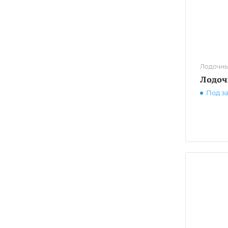
Лодочны
Лодоч
Под з