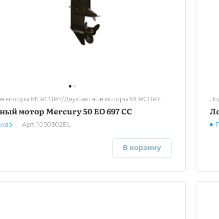
е моторы MERCURY/Двухтактные моторы MERCURY
Ло
ный мотор Mercury 50 EO 697 CC
Ло
аказ
Арт.
1050302EL
В корзину