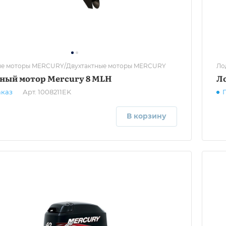
е моторы MERCURY/Двухтактные моторы MERCURY
Ло
ный мотор Mercury 8 MLH
Ло
аказ
Арт.
1008211EK
В корзину