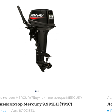
е моторы MERCURY/Двухтактные моторы MERCURY
Ло
ный мотор Mercury 9.9 MLH (TMC)
Ло
аказ
Арт.
1010213EL