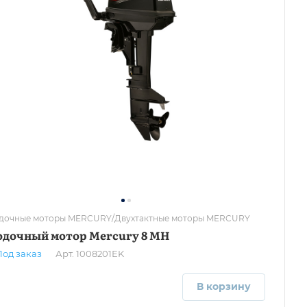
дочные моторы MERCURY/Двухтактные моторы MERCURY
одочный мотор Mercury 8 MH
Под заказ
Арт.
1008201EK
В корзину