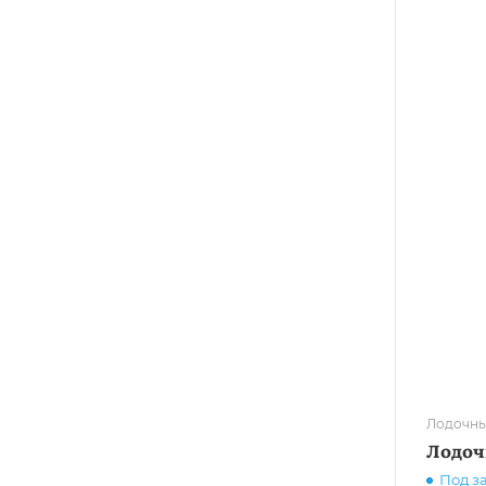
Лодочны
Лодоч
Под з