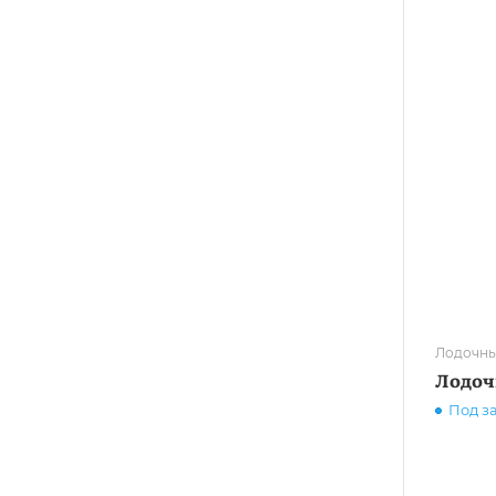
Лодочны
Лодоч
Под з