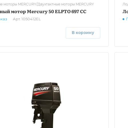
е моторы MERCURY/Двухтактные моторы MERCURY
Ло
ный мотор Mercury 50 ELPTO 697 CC
Л
аказ
Арт.
1050412EL
В корзину