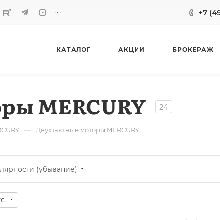
...
+7 (4
КАТАЛОГ
АКЦИИ
БРОКЕРАЖ
оры MERCURY
24
—
RCURY
Двухтактные моторы MERCURY
лярности (убывание)
ус