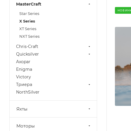
MasterCraft
НОВИН
Star Series
X Series
XT Series
NXT Series
Chris-Craft
Quicksilver
Axopar
Enigma
Victory
Триера
NorthSilver
Яхты
Моторы