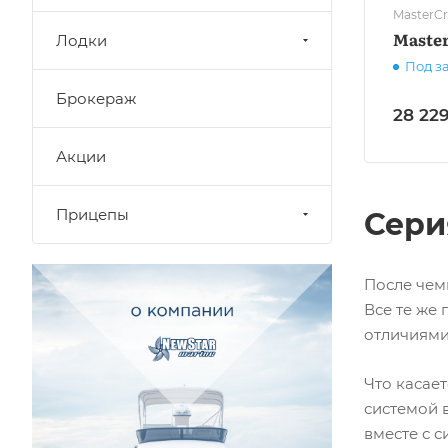
MasterCra
Master
Лодки
Под з
Брокераж
28 229
Акции
Прицепы
Сери
После чем
Все те же
отличиями
Что касае
системой в
вместе с 