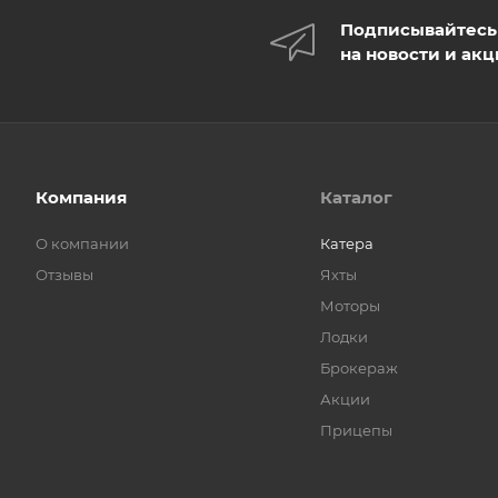
Подписывайтесь
на новости и ак
Компания
Каталог
О компании
Катера
Отзывы
Яхты
Моторы
Лодки
Брокераж
Акции
Прицепы