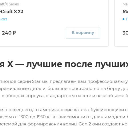
ft/X Series
Mas
Craft X 22
Ma
аказ
 240 ₽
30
В корзину
я X — лучшие после лучши
пионов серии Star мы предлагаем вам профессиональную
 премиальные детали, большое пространство на борту дл
 в обводах корпуса, стандартном пакете и весе объеме 
тся последнего, то американские катера-буксировщики
есом от 1300 до 1950 кг в зависимости от длины модели
системой для формирования волны Gen 2 они создают н