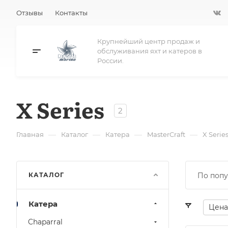
Отзывы
Контакты
Крупнейший центр продаж и
обслуживания яхт и катеров в
России.
X Series
2
—
—
—
—
Главная
Каталог
Катера
MasterCraft
X Serie
КАТАЛОГ
По попу
Катера
Цена
Chaparral