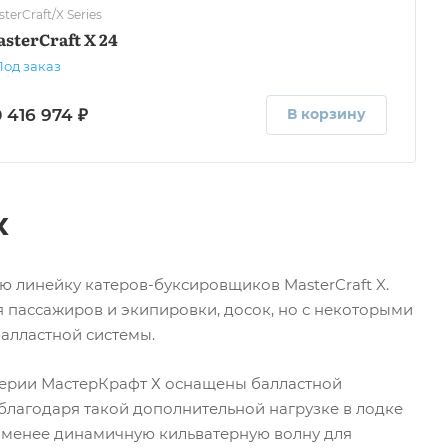
terCraft/X Series
sterCraft X 24
Под заказ
 416 974 ₽
В корзину
х
 линейку катеров-буксировщиков MasterCraft X.
я пассажиров и экипировки, досок, но с некоторыми
балластной системы.
 серии МастерКрафт Х оснащены балластной
. благодаря такой дополнительной нагрузке в лодке
е менее динамичную кильватерную волну для